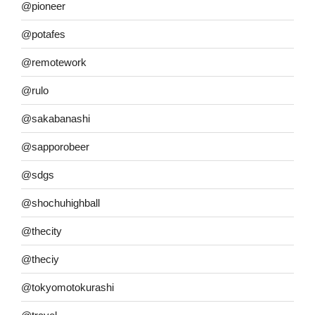
@pioneer
@potafes
@remotework
@rulo
@sakabanashi
@sapporobeer
@sdgs
@shochuhighball
@thecity
@theciy
@tokyomotokurashi