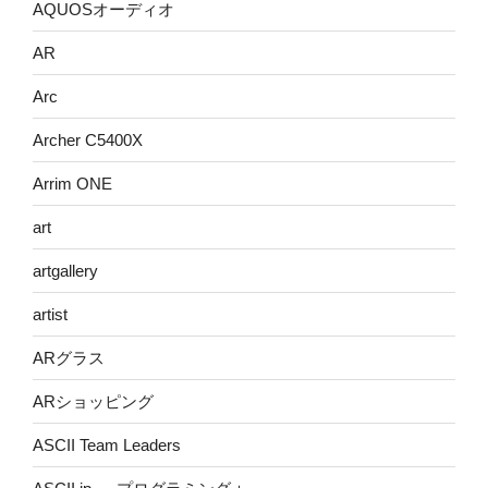
AQUOSオーディオ
AR
Arc
Archer C5400X
Arrim ONE
art
artgallery
artist
ARグラス
ARショッピング
ASCII Team Leaders