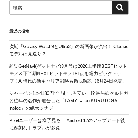
検
検
索
索:
最近の投稿
次期「Galaxy Watch9とUltra2」の新画像が流出！ Classic
モデルは見送り？
雑誌GetNavi(ゲットナビ)8月号は2026上半期BESTヒット
モノ＆下半期NEXTヒットモノ181点を総力ピックアッ
プ！AI時代の新キャリア戦略も徹底解説【6月24日発売】
シャーペン1本4180円で「むしろ安い」!? 最先端クルトガ
と往年の名作が融合した「LAMY safari KURUTOGA
inside」の絶大シナジー
Pixelユーザーは様子見を！ Android 17のアップデート後
に深刻なトラブルが多発