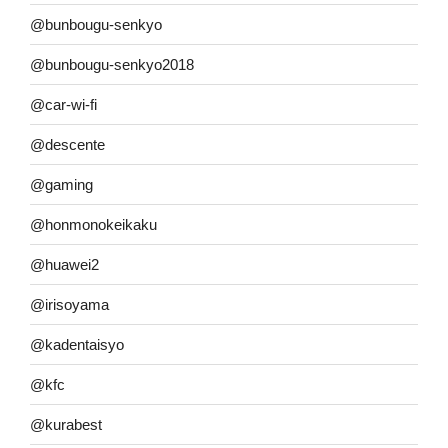
@bunbougu-senkyo
@bunbougu-senkyo2018
@car-wi-fi
@descente
@gaming
@honmonokeikaku
@huawei2
@irisoyama
@kadentaisyo
@kfc
@kurabest