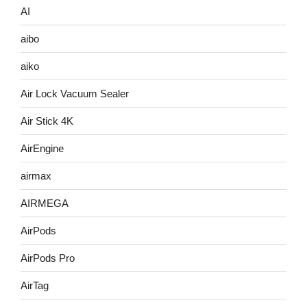
AI
aibo
aiko
Air Lock Vacuum Sealer
Air Stick 4K
AirEngine
airmax
AIRMEGA
AirPods
AirPods Pro
AirTag