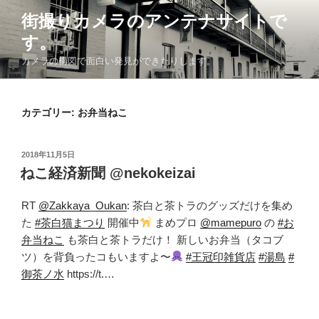
コ
街撮りカメラのアンテナサイトで
ン
す。
テ
ン
カメラの構図で面白い発見ができたりします。
ツ
へ
ス
カテゴリー: お弁当ねこ
キ
ッ
投
2018年11月5日
プ
稿
ねこ経済新聞 @nekokeizai
日:
RT
@Zakkaya_Oukan
: 茶白と茶トラのグッズだけを集め
た
#茶白猫まつり
開催中
まめプロ
@mamepuro
の
#お
弁当ねこ
も茶白と茶トラだけ！ 新しいお弁当（タコブ
ツ）を背負ったコもいますよ〜
#王冠印雑貨店
#湯島
#
御茶ノ水
https://t.…