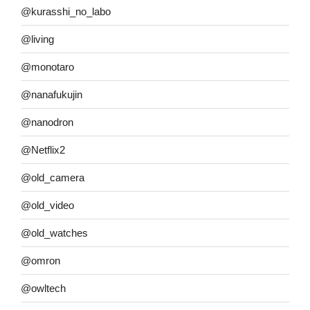
@kurasshi_no_labo
@living
@monotaro
@nanafukujin
@nanodron
@Netflix2
@old_camera
@old_video
@old_watches
@omron
@owltech