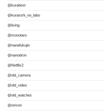
@kurabest
@kurasshi_no_labo
@living
@monotaro
@nanafukujin
@nanodron
@Netflix2
@old_camera
@old_video
@old_watches
@omron