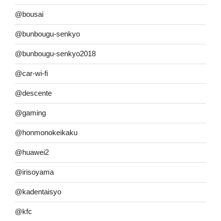
@bousai
@bunbougu-senkyo
@bunbougu-senkyo2018
@car-wi-fi
@descente
@gaming
@honmonokeikaku
@huawei2
@irisoyama
@kadentaisyo
@kfc