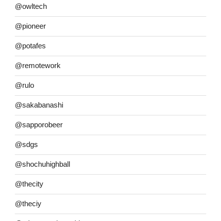
@owltech
@pioneer
@potafes
@remotework
@rulo
@sakabanashi
@sapporobeer
@sdgs
@shochuhighball
@thecity
@theciy