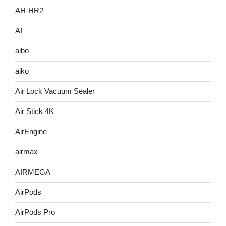
AH-HR2
AI
aibo
aiko
Air Lock Vacuum Sealer
Air Stick 4K
AirEngine
airmax
AIRMEGA
AirPods
AirPods Pro