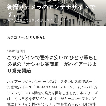
コ
街撮りカメラのアンテナサイトで
ン
す。
テ
ン
カメラの構図で面白い発見ができたりします。
ツ
へ
ス
カテゴリー: ひとり暮らし
キ
ッ
投
2018年1月17日
プ
稿
このデザインで意外に安い!? ひとり暮らし
日:
必見の「オシャレ家電群」がハイアールよ
り発売開始
ハイアールジャパンセールスは、ステンレス調で統一し
た家電シリーズ「URBAN CAFE SERIES」（アーバンカ
フェシリーズ）6機種の発売を開始しました。本シリーズ
は「くつろぎをデザインしよう」がキーコンセプト。家
電にもデザイン性やインテリア性を求める20～40代前半