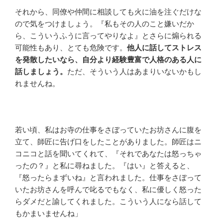
それから、同僚や仲間に相談しても火に油を注ぐだけな
ので気をつけましょう。『私もその人のこと嫌いだか
ら、こういうふうに言ってやりなよ』とさらに煽られる
可能性もあり、とても危険です。
他人に話してストレス
を発散したいなら、自分より経験豊富で人格のある人に
話しましょう。
ただ、そういう人はあまりいないかもし
れませんね。
若い頃、私はお寺の仕事をさぼっていたお坊さんに腹を
立て、師匠に告げ口をしたことがありました。師匠はニ
コニコと話を聞いてくれて、『それであなたは怒っちゃ
ったの？』と私に尋ねました。『はい』と答えると、
『怒ったらまずいね』と言われました。仕事をさぼって
いたお坊さんを呼んで叱るでもなく、私に優しく怒った
らダメだと諭してくれました。こういう人になら話して
もかまいませんね」