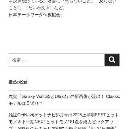
を説き続けている。著書に『怒らないこと』『怒らない
こと2』（だいわ文庫）など。
日本テーラワーダ仏教協会
検
検
索
索:
最近の投稿
次期「Galaxy Watch9とUltra2」の新画像が流出！ Classic
モデルは見送り？
雑誌GetNavi(ゲットナビ)8月号は2026上半期BESTヒット
モノ＆下半期NEXTヒットモノ181点を総力ピックアッ
プ！AI時代の新キャリア戦略も徹底解説【6月24日発売】