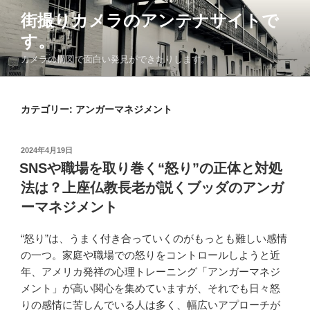
コ
街撮りカメラのアンテナサイトで
ン
す。
テ
ン
カメラの構図で面白い発見ができたりします。
ツ
へ
ス
カテゴリー: アンガーマネジメント
キ
ッ
投
2024年4月19日
プ
稿
SNSや職場を取り巻く“怒り”の正体と対処
日:
法は？上座仏教長老が説くブッダのアンガ
ーマネジメント
“怒り”は、うまく付き合っていくのがもっとも難しい感情
の一つ。家庭や職場での怒りをコントロールしようと近
年、アメリカ発祥の心理トレーニング「アンガーマネジ
メント」が高い関心を集めていますが、それでも日々怒
りの感情に苦しんでいる人は多く、幅広いアプローチが