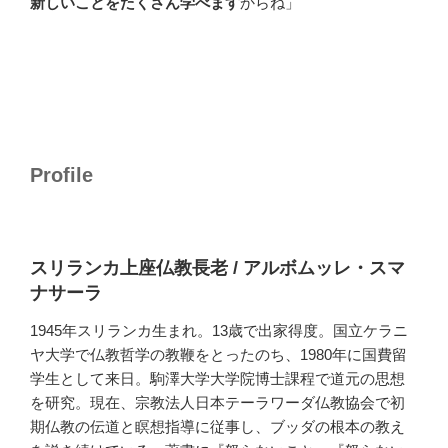
新しいことをたくさん学べます
からね」
Profile
スリランカ上座仏教長老 / アルボムッレ・スマ
ナサーラ
1945年スリランカ生まれ。13歳で出家得度。国立ケラニ
ヤ大学で仏教哲学の教鞭をとったのち、1980年に国費留
学生として来日。駒澤大学大学院博士課程で道元の思想
を研究。現在、宗教法人日本テーラワーダ仏教協会で初
期仏教の伝道と瞑想指導に従事し、ブッダの根本の教え