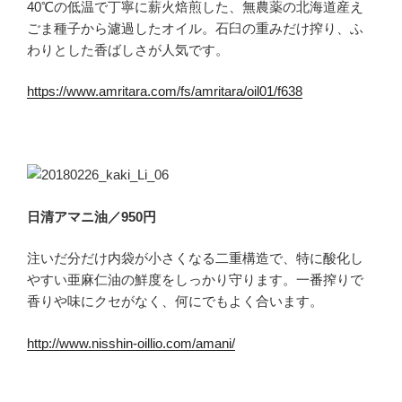
40℃の低温で丁寧に薪火焙煎した、無農薬の北海道産え
ごま種子から濾過したオイル。石臼の重みだけ搾り、ふ
わりとした香ばしさが人気です。
https://www.amritara.com/fs/amritara/oil01/f638
日清アマニ油／950円
注いだ分だけ内袋が小さくなる二重構造で、特に酸化し
やすい亜麻仁油の鮮度をしっかり守ります。一番搾りで
香りや味にクセがなく、何にでもよく合います。
http://www.nisshin-oillio.com/amani/