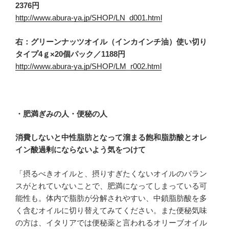
2376円
http://www.abura-ya.jp/SHOP/LN_d001.html
右：グリーンナッツオイル（インカインチ油）使い切り
タイプ4ｇ×20個パック／1188円
http://www.abura-ya.jp/SHOP/LM_r002.html
・肥満ぎみの人・便秘の人
消費しないと中性脂肪となって溜まる飽和脂肪酸とオレ
イン酸過剰にならないよう気をつけて
「摂るべきオイルと、摂りすぎたくないオイルのバラン
スがとれていないことで、肥満になってしまっている可
能性も。体内で脂肪が分解されやすい、中鎖脂肪酸を多
く含むオイルに切り替えてみてください。また便秘気味
の方は、イタリアでは便秘薬と言われるオリーブオイル