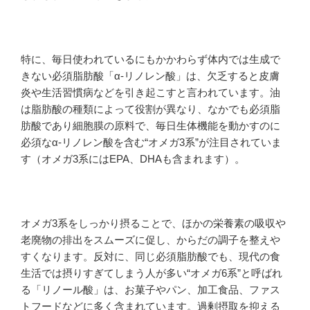
特に、毎日使われているにもかかわらず体内では生成で
きない必須脂肪酸「α-リノレン酸」は、欠乏すると皮膚
炎や生活習慣病などを引き起こすと言われています。油
は脂肪酸の種類によって役割が異なり、なかでも必須脂
肪酸であり細胞膜の原料で、毎日生体機能を動かすのに
必須なα-リノレン酸を含む“オメガ3系”が注目されていま
す（オメガ3系にはEPA、DHAも含まれます）。
オメガ3系をしっかり摂ることで、ほかの栄養素の吸収や
老廃物の排出をスムーズに促し、からだの調子を整えや
すくなります。反対に、同じ必須脂肪酸でも、現代の食
生活では摂りすぎてしまう人が多い“オメガ6系”と呼ばれ
る「リノール酸」は、お菓子やパン、加工食品、ファス
トフードなどに多く含まれています。過剰摂取を抑える