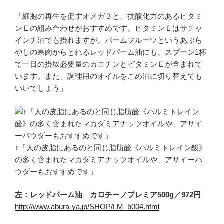
「細胞の再生を促すオメガ３と、抗酸化力のあるビタミ
ンＥの組み合わせがおすすめです。ビタミンＥはサチャ
インチ油でも摂れますが、パームフルーツというあぶら
やしの果肉からとれるレッドパーム油にも、スプーン1杯
で一日の摂取必要量のカロチンとビタミンＥが含まれて
います。また、調理用のオイルをこめ油に切り替えても
いいでしょう」
↑「人の皮脂にあるのと同じ脂肪酸《パルミトレイン酸》
の多く含まれたマカダミアナッツオイルや、アサイーパ
ウダーもおすすめです」
左：レッドパーム油 カロチーノプレミア500g／972円
http://www.abura-ya.jp/SHOP/LM_b004.html