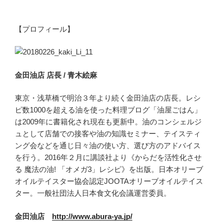
【プロフィール】
金田油店 店長 / 青木絵麻
東京・浅草橋で明治３年より続く金田油店の店長。レシ
ピ数1000を超える油を使った料理ブログ「油屋ごはん」
は2009年に書籍化され現在も更新中。油のコンシェルジ
ュとして店舗での接客や油の知識セミナー、テイスティ
ング会などを通じ日々油の使い方、選び方のアドバイス
を行う。2016年２月に講談社より《からだを活性化させ
る 魔法の油! 「オメガ3」レシピ》を出版。日本オリーブ
オイルテイスター協会認定JOOTAオリーブオイルテイス
ター。一般社団法人日本食文化会議運営委員。
金田油店
http://www.abura-ya.jp/