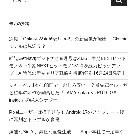
索
索:
最近の投稿
次期「Galaxy Watch9とUltra2」の新画像が流出！ Classic
モデルは見送り？
雑誌GetNavi(ゲットナビ)8月号は2026上半期BESTヒット
モノ＆下半期NEXTヒットモノ181点を総力ピックアッ
プ！AI時代の新キャリア戦略も徹底解説【6月24日発売】
シャーペン1本4180円で「むしろ安い」!? 最先端クルトガ
と往年の名作が融合した「LAMY safari KURUTOGA
inside」の絶大シナジー
Pixelユーザーは様子見を！ Android 17のアップデート後
に深刻なトラブルが多発
爆速なSiri AI、高度な画像生成……Apple本社で一足早く