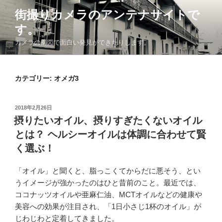
コ
街撮りカメラのアンテナサイトで
ン
す。
テ
ン
カメラの構図で面白い発見ができたりします。
ツ
へ
ス
カテゴリー: オメガ3
キ
ッ
投
2018年2月26日
プ
稿
摂りたいオイル、摂りすぎたくないオイル
日:
とは？ ヘルシーオイルは体調に合わせて賢
く選ぶ！
「オイル」と聞くと、脂っこくてからだに悪そう、とい
うイメージが強かったのはひと昔前のこと。最近では、
ココナッツオイルや亜麻仁油、MCTオイルなどの健康や
美容への効果が注目され、「1日小さじ1杯のオイル」が
じわじわと定着してきました。