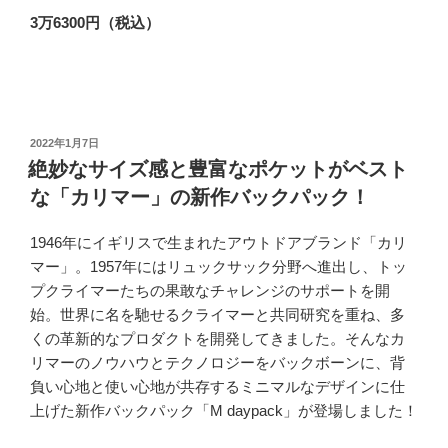
3万6300円（税込）
投
2022年1月7日
稿
絶妙なサイズ感と豊富なポケットがベスト
日:
な「カリマー」の新作バックパック！
1946年にイギリスで生まれたアウトドアブランド「カリ
マー」。1957年にはリュックサック分野へ進出し、トッ
プクライマーたちの果敢なチャレンジのサポートを開
始。世界に名を馳せるクライマーと共同研究を重ね、多
くの革新的なプロダクトを開発してきました。そんなカ
リマーのノウハウとテクノロジーをバックボーンに、背
負い心地と使い心地が共存するミニマルなデザインに仕
上げた新作バックパック「M daypack」が登場しました！