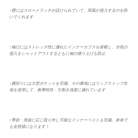
↑襟にはスロートラッチが設けられていて、雨風が侵入するのを防
いでくれます
↑袖口にはストレッチ性に優れたインナーカフスを搭載し、冷気の
侵入をシャットアウトするともに袖の捲り上げも防止
↑腰回りには大型ポケットを完備。その裏地にはリップストップ生
地を使用して、耐摩耗性・引裂き強度に優れています
↑季節・用途に応じ取り外し可能なインナーベストも完備。単体で
も全然様になります！