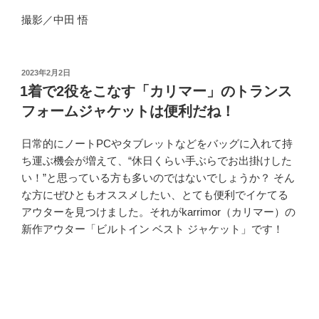
撮影／中田 悟
投
2023年2月2日
稿
1着で2役をこなす「カリマー」のトランス
日:
フォームジャケットは便利だね！
日常的にノートPCやタブレットなどをバッグに入れて持
ち運ぶ機会が増えて、“休日くらい手ぶらでお出掛けした
い！”と思っている方も多いのではないでしょうか？ そん
な方にぜひともオススメしたい、とても便利でイケてる
アウターを見つけました。それがkarrimor（カリマー）の
新作アウター「ビルトイン ベスト ジャケット」です！