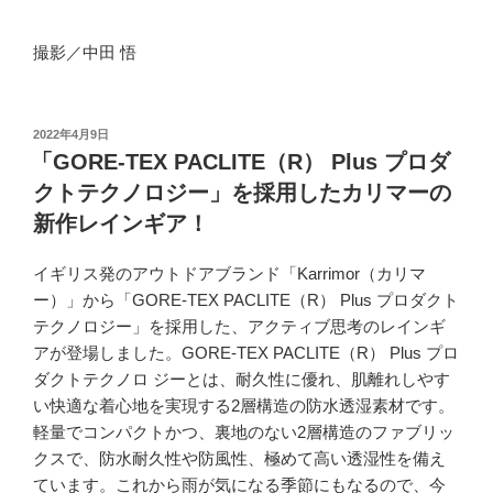
撮影／中田 悟
投
2022年4月9日
稿
「GORE-TEX PACLITE（R） Plus プロダ
日:
クトテクノロジー」を採用したカリマーの
新作レインギア！
イギリス発のアウトドアブランド「Karrimor（カリマ
ー）」から「GORE-TEX PACLITE（R） Plus プロダクト
テクノロジー」を採用した、アクティブ思考のレインギ
アが登場しました。GORE-TEX PACLITE（R） Plus プロ
ダクトテクノロ ジーとは、耐久性に優れ、肌離れしやす
い快適な着心地を実現する2層構造の防水透湿素材です。
軽量でコンパクトかつ、裏地のない2層構造のファブリッ
クスで、防水耐久性や防風性、極めて高い透湿性を備え
ています。これから雨が気になる季節にもなるので、今