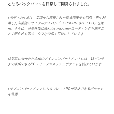
となるバックパックを目指して開発されました。
↑ボディの生地は、工場から廃棄された製造廃棄物を回収・再生利
用した高機能リサイクルナイロン「CORDURA（R） ECO」を採
用。さらに、耐摩耗性に優れたsilvaguard+コーティングを施すこ
とで耐久性を高め、タフな使用を可能にしています
↑2気室に分かれた本体のメインコンパートメントには、15インチ
まで収納できるPCスリーブやメッシュポケットを設けています
↑サブコンパートメントにもタブレットPCが収納できるポケット
を装備