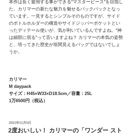
本作は長く愛用する事ができる“マスターピース”を目指し
た、カリマーの新たな魅力を魅せるバックパックとなっ
ています。一見するとシンプルそのものですが、サイド
のボトルホルダーの構造やサイドジッパーポケットとい
ったディテール使いが、気が利いているんですよね。“神
は細部に宿る”って言いますよね？ カリマーの本気の姿勢
と、培ってきた歴史が垣間見えるバッグではないでしょ
うか。
カリマー
M daypack
サイズ：H45×W33×D18.5cm／容量：25L
1万6500円（税込）
投
2021年11月5日
稿
2度おいしい！ カリマーの「ワンダー スト