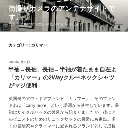
コ
街撮りカメラのアンテナサイトで
ン
す。
テ
ン
カメラの構図で面白い発見ができたりします。
ツ
へ
ス
カテゴリー: カリマー
キ
ッ
投
2023年5月21日
プ
稿
半袖→長袖、長袖→半袖が着たまま自在よ
日:
「カリマー」の2Wayクルーネックシャツ
がマジ便利
英国発のアウトドアブランド「カリマー」。そのブラン
ド名は「carry more」という語源から派生しています。最
初はサイクルバッグの製造から始まりましたが、後にア
ルピニストのためのリュックサックの製造にも進出。多
くの冒険家やクライマーに愛されるブランドとして成長