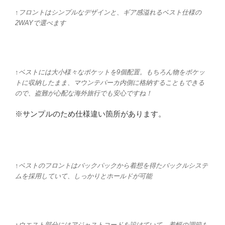
↑フロントはシンプルなデザインと、ギア感溢れるベスト仕様の
2WAYで選べます
↑ベストには大小様々なポケットを9個配置。もちろん物をポケッ
トに収納したまま、マウンテパーカ内側に格納することもできる
ので、盗難が心配な海外旅行でも安心ですね！
※
サンプルのため仕様違い箇所があります。
↑ベストのフロントはバックパックから着想を得たバックルシステ
ムを採用していて、しっかりとホールドが可能
↑ウエスト部分にはアジャストコードを設けていて、着幅の調節も