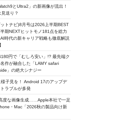
 Watch9とUltra2」の新画像が流出！
ルは見送り？
(ゲットナビ)8月号は2026上半期BEST
半期NEXTヒットモノ181点を総力
AI時代の新キャリア戦略も徹底解説
】
180円で「むしろ安い」!? 最先端ク
作が融合した「LAMY safari
inside」の絶大シナジー
は様子見を！ Android 17のアップデ
なトラブルが多発
I、高度な画像生成……Apple本社で一足
hone・Mac「2026秋の製品向け新