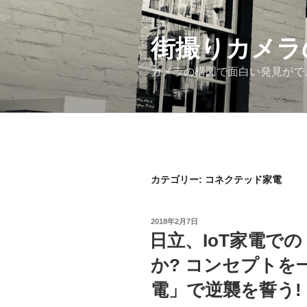
コ
ン
街撮りカメラ
テ
ン
カメラの構図で面白い発見がで
ツ
へ
ス
キ
ッ
プ
カテゴリー: コネクテッド家電
投
2018年2月7日
稿
日立、IoT家電で
日:
か? コンセプトを
電」で逆襲を誓う!