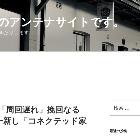
のアンテナサイトです。
きたりします。
検
の「周回遅れ」挽回なる
索:
一新し「コネクテッド家
最近の投稿