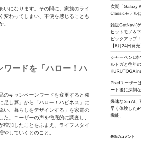
次期「Galaxy
あいになります。その間に、家族のライ
Classicモデ
く変わってしまい、不便を感じることも
か。
雑誌GetNavi
ヒットモノ＆下
ピックアップ！
【6月24日発売
シャーペン1本4
ルトガと往年の名
ンワードを「ハロー！ハ
KURUTOGA 
Pixelユーザー
ート後に深刻
品のキャンペーンワードを変更すると発
爆速なSiri A
に足し算」から「ハロー！ハピネス」に
早く体験したiP
添い、暮らしをデザインする」を家電の
機能」
した。ユーザーの声を徹底的に調査し、
が増加したことをふまえ、ライフスタイ
増やしていくとのこと。
最近のコメント