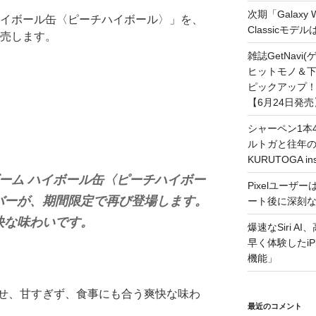
次期「Galaxy
ハイボール缶〈ピーチハイボール〉」を、
Classicモデ
販売します。
雑誌GetNavi
ヒットモノ＆下
ピックアップ！
【6月24日発売
シャーペン1本4
ルトガと往年の名
KURUTOGA 
ーム ハイボール缶〈ピーチハイボー
Pixelユーザー
バーが、期間限定で再び登場します。
ート後に深刻
快な味わいです。
爆速なSiri A
早く体験したiP
機能」
せ、甘すぎず、食事にも合う爽快な味わ
最近のコメント