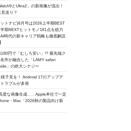
 Watch9とUltra2」の新画像が流出！
ルは見送り？
(ゲットナビ)8月号は2026上半期BEST
半期NEXTヒットモノ181点を総力
AI時代の新キャリア戦略も徹底解説
】
180円で「むしろ安い」!? 最先端ク
作が融合した「LAMY safari
inside」の絶大シナジー
は様子見を！ Android 17のアップデ
なトラブルが多発
I、高度な画像生成……Apple本社で一足
hone・Mac「2026秋の製品向け新