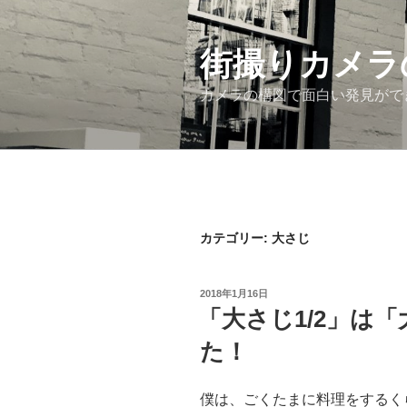
コ
ン
街撮りカメラ
テ
ン
カメラの構図で面白い発見がで
ツ
へ
ス
キ
ッ
プ
カテゴリー: 大さじ
投
2018年1月16日
稿
「大さじ1/2」は
日:
た！
僕は、ごくたまに料理をするく