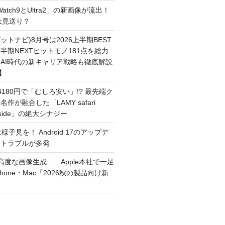
 Watch9とUltra2」の新画像が流出！
ルは見送り？
(ゲットナビ)8月号は2026上半期BEST
半期NEXTヒットモノ181点を総力
AI時代の新キャリア戦略も徹底解説
】
180円で「むしろ安い」!? 最先端ク
作が融合した「LAMY safari
inside」の絶大シナジー
は様子見を！ Android 17のアップデ
なトラブルが多発
I、高度な画像生成……Apple本社で一足
hone・Mac「2026秋の製品向け新