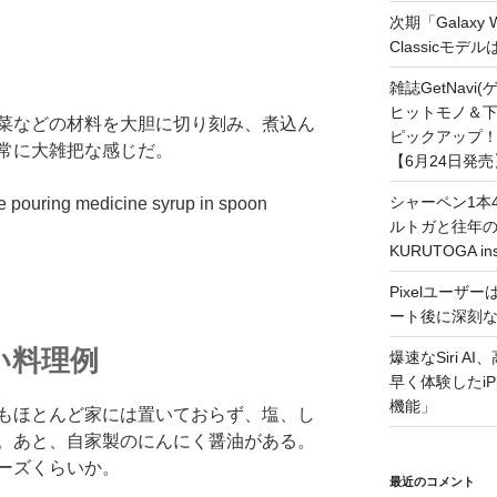
次期「Galaxy
Classicモデ
雑誌GetNavi
ヒットモノ＆下
菜などの材料を大胆に切り刻み、煮込ん
ピックアップ！
常に大雑把な感じだ。
【6月24日発売
シャーペン1本4
ルトガと往年の名
KURUTOGA 
Pixelユーザー
ート後に深刻
い料理例
爆速なSiri A
早く体験したiP
機能」
もほとんど家には置いておらず、塩、し
。あと、自家製のにんにく醤油がある。
ーズくらいか。
最近のコメント