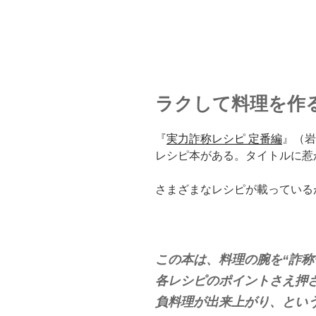
ラクして料理を作
『
実力詐称レシピ 定番編
』（岩
レシピ本がある。タイトルに惹
さまざまなレシピが載っている
この本は、料理の腕を“詐称
各レシピのポイントさえ押
負料理が出来上がり、とい