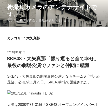
コ
街撮りカメラのアンテナサイトで
ン
す。
テ
ン
カメラの構図で面白い発見ができたりします。
ツ
へ
ス
カテゴリー: 大矢真那
キ
ッ
投
2017年12月1日
プ
稿
SKE48・大矢真那「振り返ると全て幸せ」
日:
最後の劇場公演でファンと仲間に感謝
SKE48・大矢真那の劇場最終公演となるチームS「重ねた
足跡」公演が11月29日、SKE48劇場で開催された。
大矢は2008年7月31日「SKE48 オープニングメンバーオ