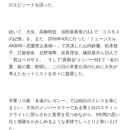
のエピソードを語った。
続いて、大矢、高柳明音、須田亜香里の3人で「コスモス
の記憶」を。また、2016年4月に行った「ミュージカル
AKB49～恋愛禁止条例～」で共演した山内鈴蘭、松本慈
子、江籠裕奈、北野瑠華、谷真理佳、鎌田菜月ら15人で
「君はペガサス」、そして“真那会”メンバー6任で「金の
愛、銀の愛」歌唱し、この日の卒業公演のために大矢が
考えたセットリストを次々に披露した。
卒業ソロ曲「永遠のレガシー」では純白のドレスを身に
まとい、大矢のメンバーカラーである青と白のスティッ
クライトに照らされた客席を見つめながら、9年間の思い
出と感謝をかみしめるような表情でしっとりと歌い上げ
た。