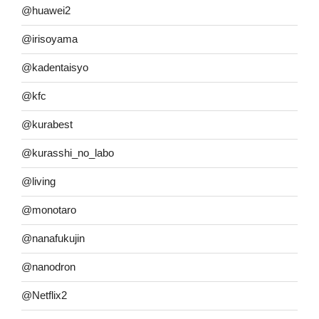
@huawei2
@irisoyama
@kadentaisyo
@kfc
@kurabest
@kurasshi_no_labo
@living
@monotaro
@nanafukujin
@nanodron
@Netflix2