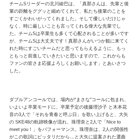
チームSリーダーの北川綾巴は、「真那さんは、先輩と後
輩の距離をググッと縮めてくれて、私たち後輩のことを
すごくかわいがってくれました。そして優しいだけじゃ
なく、時に厳しいことも言ってくれる偉大な先輩でし
た。チームSは卒業生も多くて心配されることが多いです
が、チームSは大丈夫です！真那さんがいつか観に来てく
れた時にすごいチームだと思ってもらえるように、もっ
ともっと前進していきたいと思いますので、これからも
ファンの皆さま応援よろしくお願いします」とあいさつ
した。
ダブルアンコールでは、場内が“まさな”コールに包まれ、
いよいよ卒業モードに。卒業予定の後藤理沙子 と木本花
音の3人で「それを青春と呼ぶ日」を歌い上げると、大矢
の SKE48の軌跡映像が流れ、珠理奈と2人で「Nice to
meet you！」をパフォーマンス。珠理奈は、2人の関係性
がこの歌詞にピッタリだから…と大矢に提案された選曲