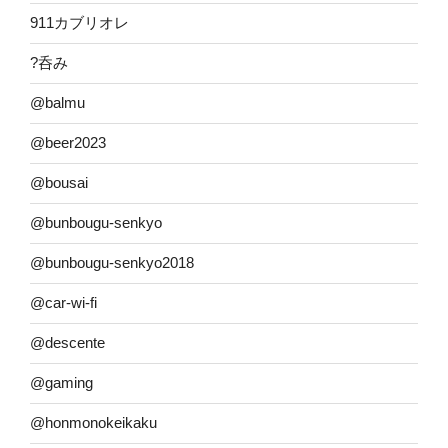
911カブリオレ
?呑み
@balmu
@beer2023
@bousai
@bunbougu-senkyo
@bunbougu-senkyo2018
@car-wi-fi
@descente
@gaming
@honmonokeikaku