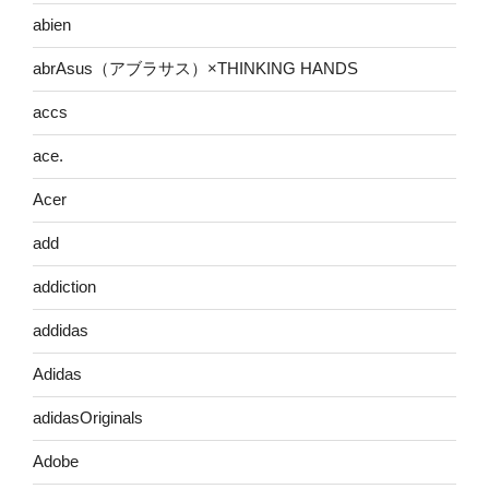
abien
abrAsus（アブラサス）×THINKING HANDS
accs
ace.
Acer
add
addiction
addidas
Adidas
adidasOriginals
Adobe