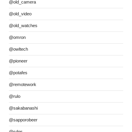
@old_camera
@old_video
@old_watches
@omron
@owltech
@pioneer
@potafes
@remotework
@rulo
@sakabanashi
@sapporobeer
@sdgs