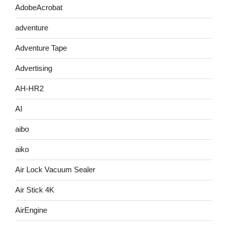
AdobeAcrobat
adventure
Adventure Tape
Advertising
AH-HR2
AI
aibo
aiko
Air Lock Vacuum Sealer
Air Stick 4K
AirEngine