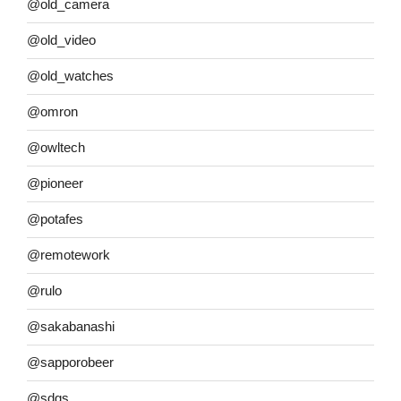
@old_camera
@old_video
@old_watches
@omron
@owltech
@pioneer
@potafes
@remotework
@rulo
@sakabanashi
@sapporobeer
@sdgs