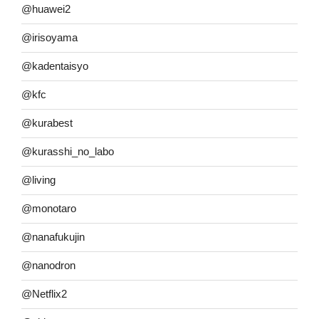
@huawei2
@irisoyama
@kadentaisyo
@kfc
@kurabest
@kurasshi_no_labo
@living
@monotaro
@nanafukujin
@nanodron
@Netflix2