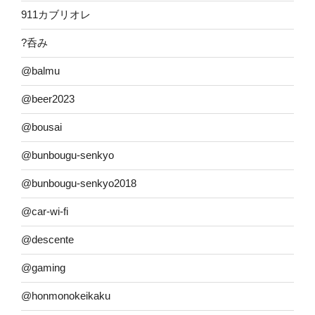
911カブリオレ
?呑み
@balmu
@beer2023
@bousai
@bunbougu-senkyo
@bunbougu-senkyo2018
@car-wi-fi
@descente
@gaming
@honmonokeikaku