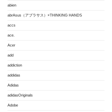
abien
abrAsus（アブラサス）×THINKING HANDS
accs
ace.
Acer
add
addiction
addidas
Adidas
adidasOriginals
Adobe