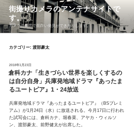
コ
街撮りカメラのアンテナサイトで
ン
す。
テ
ン
カメラの構図で面白い発見ができたりします。
ツ
へ
ス
カテゴリー: 渡部豪太
キ
ッ
投
2018年1月23日
プ
稿
倉科カナ「生きづらい世界を楽しくするの
日:
は自分自身」兵庫発地域ドラマ『あったま
るユートピア』1・24放送
兵庫発地域ドラマ『あったまるユートピア』（BSプレミ
アム）が1月24日（水）に放送される。今月17日に行われ
た試写会には、倉科カナ、堀春菜、アヤカ・ウィルソ
ン、渡部豪太、前野健太が出席した。