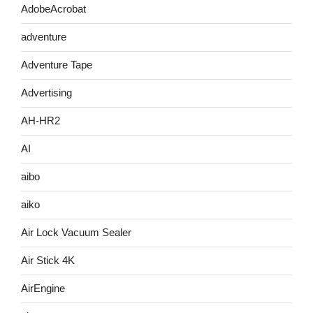
AdobeAcrobat
adventure
Adventure Tape
Advertising
AH-HR2
AI
aibo
aiko
Air Lock Vacuum Sealer
Air Stick 4K
AirEngine