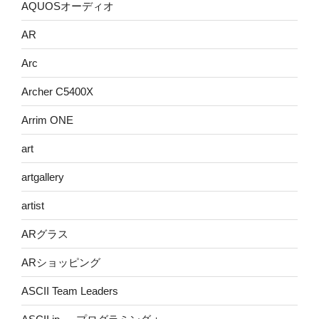
AQUOSオーディオ
AR
Arc
Archer C5400X
Arrim ONE
art
artgallery
artist
ARグラス
ARショッピング
ASCII Team Leaders