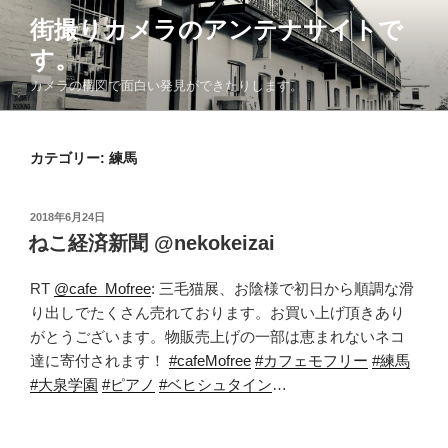
コ
街撮りカメラのアンテナサイトで
ン
す。
テ
ン
カメラの構図で面白い発見ができたりします。
ツ
へ
ス
カテゴリー: 練馬
キ
ッ
投
2018年6月24日
プ
稿
ねこ経済新聞 @nekokeizai
日:
RT
@cafe_Mofree
: 三毛猫展、お陰様で初日から順調な滑
り出しでたくさん売れております。お買い上げ頂きあり
がとうございます。物販売上げの一部は恵まれないネコ
達に寄付されます！
#cafeMofree
#カフェモフリー
#練馬
#大泉学園
#ピアノ
#ベヒシュタイン
…