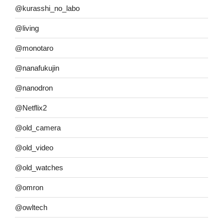
@kurasshi_no_labo
@living
@monotaro
@nanafukujin
@nanodron
@Netflix2
@old_camera
@old_video
@old_watches
@omron
@owltech