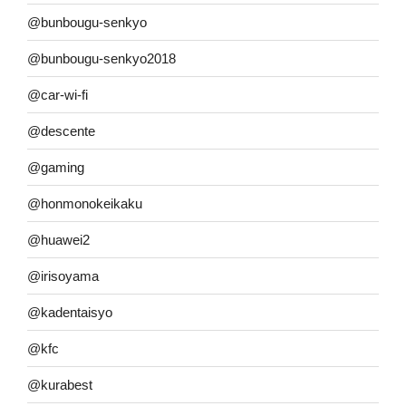
@bunbougu-senkyo
@bunbougu-senkyo2018
@car-wi-fi
@descente
@gaming
@honmonokeikaku
@huawei2
@irisoyama
@kadentaisyo
@kfc
@kurabest