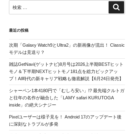
検
検
索
索:
最近の投稿
次期「Galaxy Watch9とUltra2」の新画像が流出！ Classic
モデルは見送り？
雑誌GetNavi(ゲットナビ)8月号は2026上半期BESTヒット
モノ＆下半期NEXTヒットモノ181点を総力ピックアッ
プ！AI時代の新キャリア戦略も徹底解説【6月24日発売】
シャーペン1本4180円で「むしろ安い」!? 最先端クルトガ
と往年の名作が融合した「LAMY safari KURUTOGA
inside」の絶大シナジー
Pixelユーザーは様子見を！ Android 17のアップデート後
に深刻なトラブルが多発