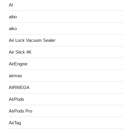
AI
aibo
aiko
Air Lock Vacuum Sealer
Air Stick 4K
AirEngine
airmax
AIRMEGA
AirPods
AirPods Pro
AirTag