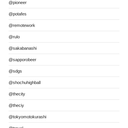
@pioneer
@potafes
@remotework
@rulo
@sakabanashi
@sapporobeer
@sdgs
@shochuhighball
@thecity
@theciy
@tokyomotokurashi