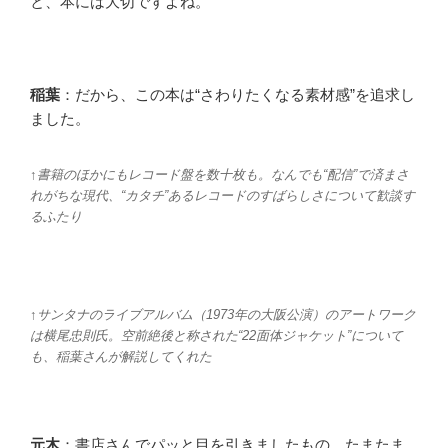
と、本には大切ですよね。
稲葉
：だから、この本は“さわりたくなる素材感”を追求し
ました。
↑書籍のほかにもレコード盤を数十枚も。なんでも“配信”で済まさ
れがちな現代、“カタチ”あるレコードのすばらしさについて歓談す
るふたり
↑サンタナのライブアルバム（1973年の大阪公演）のアートワーク
は横尾忠則氏。空前絶後と称された“22面体ジャケット”について
も、稲葉さんが解説してくれた
元木
：書店さんでパッと目を引きましたもの。たまたま