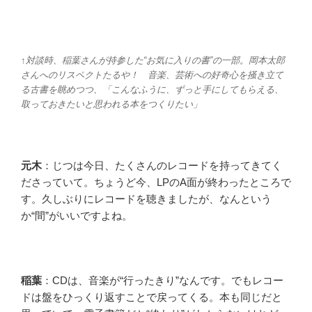
↑対談時、稲葉さんが持参した“お気に入りの書”の一部。岡本太郎
さんへのリスペクトたるや！ 音楽、芸術への好奇心を掻き立て
る古書を眺めつつ、「こんなふうに、ずっと手にしてもらえる、
取っておきたいと思われる本をつくりたい」
元木
：じつは今日、たくさんのレコードを持ってきてく
ださっていて。ちょうど今、LPのA面が終わったところで
す。久しぶりにレコードを聴きましたが、なんという
か“間”がいいですよね。
稲葉
：CDは、音楽が“行ったきり”なんです。でもレコー
ドは盤をひっくり返すことで戻ってくる。本も同じだと