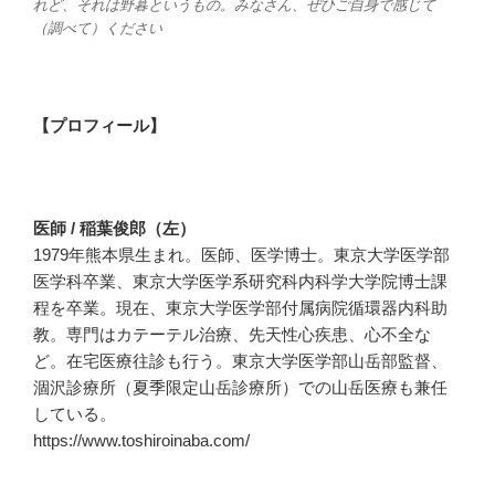
れど、それは野暮というもの。みなさん、ぜひご自身で感じて
（調べて）ください
【プロフィール】
医師 / 稲葉俊郎（左）
1979年熊本県生まれ。医師、医学博士。東京大学医学部
医学科卒業、東京大学医学系研究科内科学大学院博士課
程を卒業。現在、東京大学医学部付属病院循環器内科助
教。専門はカテーテル治療、先天性心疾患、心不全な
ど。在宅医療往診も行う。東京大学医学部山岳部監督、
涸沢診療所（夏季限定山岳診療所）での山岳医療も兼任
している。
https://www.toshiroinaba.com/