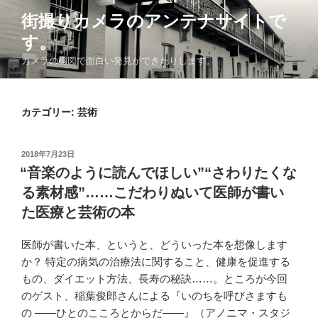
コ
街撮りカメラのアンテナサイトで
ン
す。
テ
ン
カメラの構図で面白い発見ができたりします。
ツ
へ
ス
カテゴリー: 芸術
キ
ッ
投
2018年7月23日
プ
稿
“音楽のように読んでほしい”“さわりたくな
日:
る素材感”……こだわりぬいて医師が書い
た医療と芸術の本
医師が書いた本、というと、どういった本を想像します
か？ 特定の病気の治療法に関すること、健康を促進する
もの、ダイエット方法、長寿の秘訣……。ところが今回
のゲスト、稲葉俊郎さんによる『いのちを呼びさますも
の ――ひとのこころとからだ――』（アノニマ・スタジ