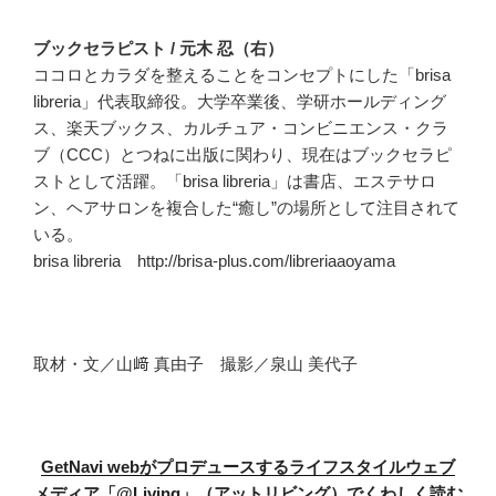
ブックセラピスト / 元木 忍（右）
ココロとカラダを整えることをコンセプトにした「brisa
libreria」代表取締役。大学卒業後、学研ホールディング
ス、楽天ブックス、カルチュア・コンビニエンス・クラ
ブ（CCC）とつねに出版に関わり、現在はブックセラピ
ストとして活躍。「brisa libreria」は書店、エステサロ
ン、ヘアサロンを複合した“癒し”の場所として注目されて
いる。
brisa libreria http://brisa-plus.com/libreriaaoyama
取材・文／山﨑 真由子 撮影／泉山 美代子
GetNavi webがプロデュースするライフスタイルウェブ
メディア「@Living」（アットリビング）でくわしく読む