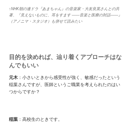
↑NHK朝の連ドラ『あまちゃん』の音楽家・大友良英さんとの共
著、『見えないものに、耳をすます ――音楽と医療の対話――』
（アノニマ・スタジオ）も併せて読みたい
目的を決めれば、辿り着くアプローチはな
んでもいい
元木
：小さいときから感受性が強く、敏感だったという
稲葉さんですが、医師というご職業を考えられたのはい
つからですか？
稲葉
：高校生のときです。