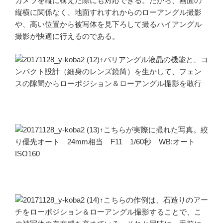
カメラを縦に構えた際にも対応できる。だから、画面の
縦横に関係なく、地面すれすれからのローアングル撮影
や、高い位置から被写体を見下ろして撮るハイアングル
撮影が快適に行えるのである。
↑バリアングル液晶の機能と、コ
ンパクト設計（細身のレンズ鏡筒）を生かして、フェン
スの隙間からローポジション＆ローアングル撮影を敢行
↑こちらが実際に撮れた写真。絞
り優先オート 24mm相当 F11 1/60秒 WB:オート
ISO160
↑こちらの作例は、石造りのアー
チをローポジション＆ローアングル撮影することで、こ