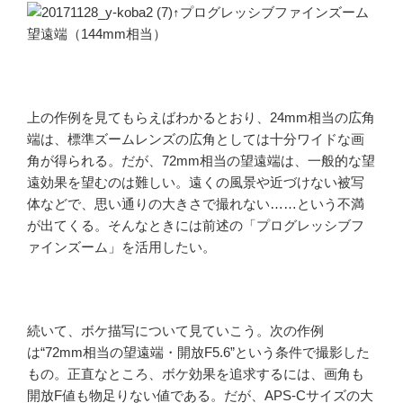
↑プログレッシブファインズーム
望遠端（144mm相当）
上の作例を見てもらえばわかるとおり、24mm相当の広角
端は、標準ズームレンズの広角としては十分ワイドな画
角が得られる。だが、72mm相当の望遠端は、一般的な望
遠効果を望むのは難しい。遠くの風景や近づけない被写
体などで、思い通りの大きさで撮れない……という不満
が出てくる。そんなときには前述の「プログレッシブフ
ァインズーム」を活用したい。
続いて、ボケ描写について見ていこう。次の作例
は“72mm相当の望遠端・開放F5.6”という条件で撮影した
もの。正直なところ、ボケ効果を追求するには、画角も
開放F値も物足りない値である。だが、APS-Cサイズの大