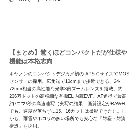
【まとめ】驚くほどコンパクトだが仕様や
機能は本格志向
キヤノンのコンパクトデジカメ初の“APS-Cサイズ”CMOS
センサーの採用。広角端で10cmまで接近できる、24-
72mm相当の高性能な光学3倍ズームレンズを搭載。約
236万ドットの高精細な有機EL 内蔵EVF。AF追従で最高
約7コマ/秒の高速連写（実写の結果、画質設定がRAW+L
でも、速度が落ちずに15、16カットは撮影できた）。し
かも、雨雪やホコリの多い場所でも安心な「防塵・防滴
構造」を採用。