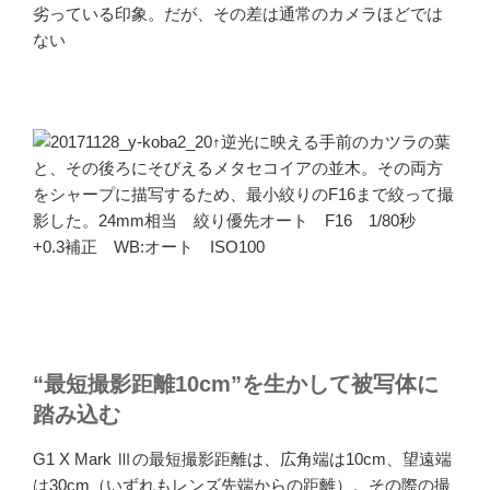
劣っている印象。だが、その差は通常のカメラほどでは
ない
↑逆光に映える手前のカツラの葉
と、その後ろにそびえるメタセコイアの並木。その両方
をシャープに描写するため、最小絞りのF16まで絞って撮
影した。24mm相当 絞り優先オート F16 1/80秒
+0.3補正 WB:オート ISO100
“最短撮影距離10cm”を生かして被写体に
踏み込む
G1 X Mark Ⅲの最短撮影距離は、広角端は10cm、望遠端
は30cm（いずれもレンズ先端からの距離）。その際の撮