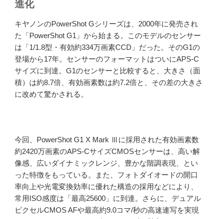
進化
キヤノンのPowerShot Gシリーズは、2000年に発売され
た「PowerShot G1」から始まる。このモデルのセンサー
は「1/1.8型・有効約334万画素CCD」だった。そのG1の
登場から17年。センサーのフォーマットはついにAPS-C
サイズに到達。G1のセンサーと比較すると、大きさ（面
積）は約8.7倍、有効画素数は約7.2倍と、その差の大きさ
に改めて驚かされる。
今回、PowerShot G1 X Mark Ⅲに採用された有効画素数
約2420万画素のAPS-CサイズCMOSセンサーは、高い解
像感、広いダイナミックレンジ、豊かな階調表現、とい
った特徴をもっている。また、フォトダイオードの開口
率向上や光電変換効率に優れた構造の採用などにより、
常用ISO感度は「最高25600」に到達。さらに、デュアル
ピクセルCMOS AFや最高約9.0コマ/秒の高速連写を実現