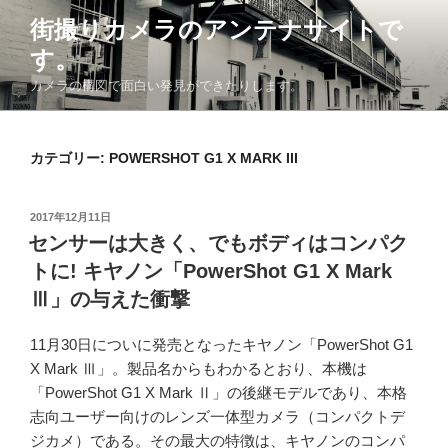
コ
街撮りカメラのアンテナサイトで
ン
す。
テ
ン
カメラの構図で面白い発見ができたりします。
ツ
へ
ス
カテゴリー: POWERSHOT G1 X MARK III
キ
ッ
投
2017年12月11日
プ
稿
センサーは大きく、でもボディはコンパク
日:
トに! キヤノン「PowerShot G1 X Mark
Ⅲ」の与えた衝撃
11月30日についに発売となったキヤノン「PowerShot G1
X Mark Ⅲ」。製品名からもわかるとおり、本機は
「PowerShot G1 X Mark Ⅱ」の後継モデルであり、本格
志向ユーザー向けのレンズ一体型カメラ（コンパクトデ
ジカメ）である。その最大の特徴は、キヤノンのコンパ