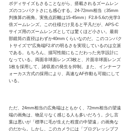
ボディサイズもさることながら、搭載されるズームレン
ズのコンパクトさにも感心する。24-72mm相当（35mm
判換算の画角。実焦点距離は15-45mm）F2.8-5.6の光学3
倍ズームレンズ。この仕様だけ見ると平凡だが、APS-C
サイズ用のズームレンズとしては驚くほど小さい。最前
部鏡筒の直径はわずか40mmくらいなのだ。このコンパク
トサイズで“広角端F2.8”の明るさを実現しているのは立派
である。もちろん、描写性能にもこだわった光学設計に
なっている。両面非球面レンズ3枚と、片面非球面レンズ
1枚を採用して、諸収差の発生を抑制。また、インナーフ
ォーカス方式の採用により、高速なAF作動も可能にして
いる。
ただ、24mm相当の広角端はともかく、72mm相当の望遠
端の画角は、物足りなく感じる人も多いだろう。少し言
葉は悪いが「標準に毛が生えた程度の中望遠」の画角な
のだから。しかし、このカメラには「プログレッシブフ