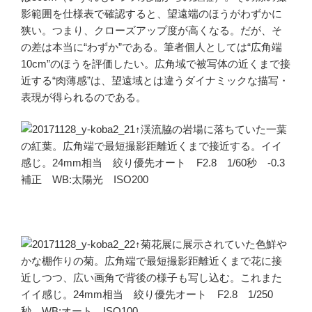
影範囲を仕様表で確認すると、望遠端のほうがわずかに
狭い。つまり、クローズアップ度が高くなる。だが、そ
の差は本当に“わずか”である。筆者個人としては“広角端
10cm”のほうを評価したい。広角域で被写体の近くまで接
近する“肉薄感”は、望遠域とは違うダイナミックな描写・
表現が得られるのである。
↑渓流脇の岩場に落ちていた一葉
の紅葉。広角端で最短撮影距離近くまで接近する。イイ
感じ。24mm相当 絞り優先オート F2.8 1/60秒 -0.3
補正 WB:太陽光 ISO200
↑菊花展に展示されていた色鮮や
かな棚作りの菊。広角端で最短撮影距離近くまで花に接
近しつつ、広い画角で背後の様子も写し込む。これまた
イイ感じ。24mm相当 絞り優先オート F2.8 1/250
秒 WB:オート ISO100