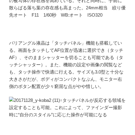
の被写体の存在感を高めている。それと同時に、手前に
散らばる落ち葉の存在感も高まった。24mm相当 絞り優
先オート F11 1/60秒 WB:オート ISO320
バリアングル液晶は「タッチパネル」機能も搭載してい
る。画面をタッチしてAF位置が迅速に選択でき（タッチ
AF）、そのままシャッターを切ることも可能である（タ
ッチシャッター）。また、機能の設定や画像の閲覧など
も、タッチ操作で快適に行える。サイズも3.0型と十分な
大きさがだが、ボディがコンパクトなぶん、モニター右
側のボタン配置が少々窮屈な点がやや惜しい。
↑タッチパネルが反応する領域を
設定することも可能。これによって、ファインダー撮影
時に“自分のスタイル”に応じた操作が可能になる