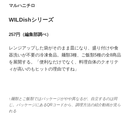
マルハニチロ
WILDishシリーズ
257円（編集部調べ）
レンジアップした袋がそのまま皿になり、盛り付けや食
器洗いが不要の冷凍食品。麺類3種、ご飯類5種の全8商品
を展開する。「便利なだけでなく、料理自体のクオリテ
ィが高いのもヒットの理由ですね」
↑麺類とご飯類ではパッケージがやや異なるが、自立するのは同
じ。パッケージにあるQRコードから、調理方法の紹介動画が見ら
れる