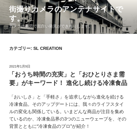
コ
街撮りカメラのアンテナサイトで
ン
す。
テ
ン
カメラの構図で面白い発見ができたりします。
ツ
へ
ス
カテゴリー: SL CREATION
キ
ッ
投
2021年1月9日
プ
稿
「おうち時間の充実」と「おひとりさま需
日:
要」がキーワード！ 進化し続ける冷凍食品
「おいしさ」と「手軽さ」を追求しながら進化を続ける
冷凍食品。そのアップデートには、我々のライフスタイ
ルの変化も関係している。いまどんな商品が注目を集め
ているのか、冷凍食品界の3つのニューウェーブを、その
背景とともに“冷凍食品のプロ”が紹介！