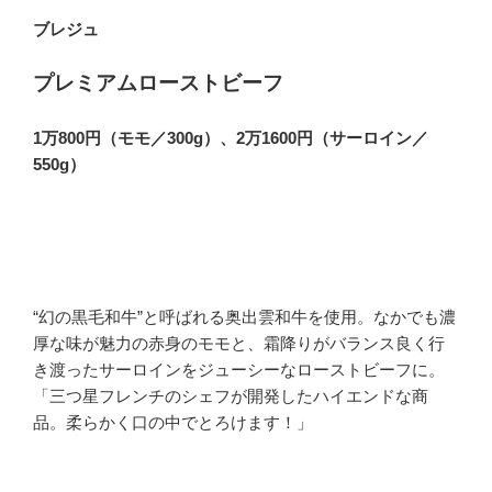
ブレジュ
プレミアムローストビーフ
1万800円（モモ／300g）、2万1600円（サーロイン／
550g）
“幻の黒毛和牛”と呼ばれる奥出雲和牛を使用。なかでも濃
厚な味が魅力の赤身のモモと、霜降りがバランス良く行
き渡ったサーロインをジューシーなローストビーフに。
「三つ星フレンチのシェフが開発したハイエンドな商
品。柔らかく口の中でとろけます！」