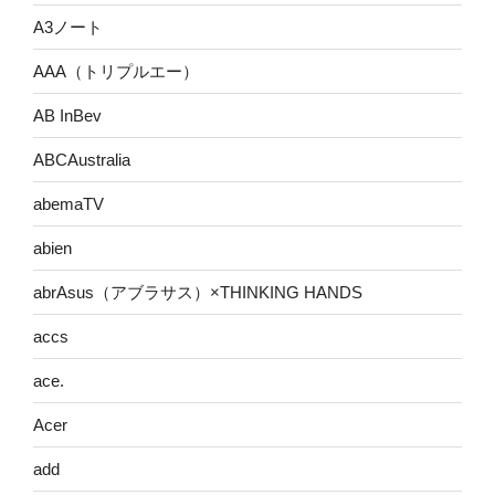
A3ノート
AAA（トリプルエー）
AB InBev
ABCAustralia
abemaTV
abien
abrAsus（アブラサス）×THINKING HANDS
accs
ace.
Acer
add