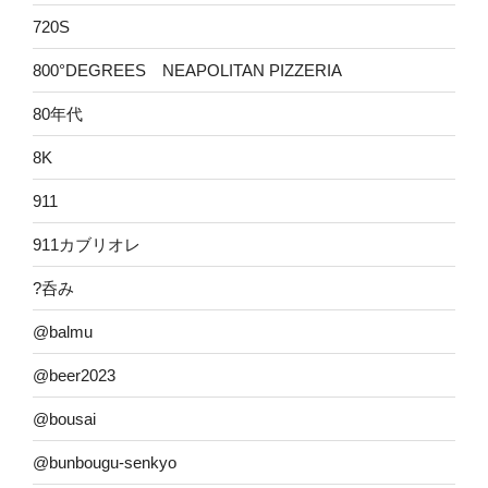
720S
800°DEGREES NEAPOLITAN PIZZERIA
80年代
8K
911
911カブリオレ
?呑み
@balmu
@beer2023
@bousai
@bunbougu-senkyo