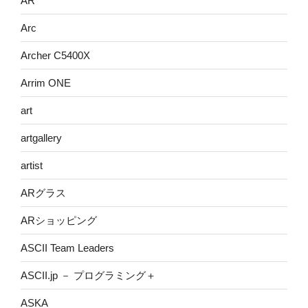
AR
Arc
Archer C5400X
Arrim ONE
art
artgallery
artist
ARグラス
ARショッピング
ASCII Team Leaders
ASCII.jp － プログラミング＋
ASKA