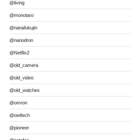
@living
@monotaro
@nanafukujin
@nanodron
@Netflix2
@old_camera
@old_video
@old_watches
@omron
@owltech
@pioneer