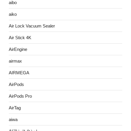
aibo
aiko
Air Lock Vacuum Sealer
Air Stick 4K
AirEngine
airmax
AIRMEGA
AirPods
AirPods Pro
AirTag
aiwa