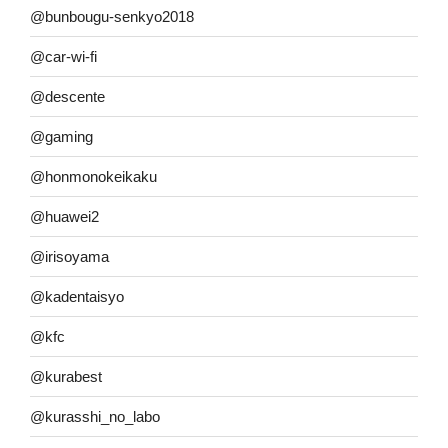
@bunbougu-senkyo2018
@car-wi-fi
@descente
@gaming
@honmonokeikaku
@huawei2
@irisoyama
@kadentaisyo
@kfc
@kurabest
@kurasshi_no_labo