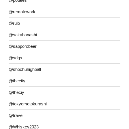
@potafes
@remotework
@rulo
@sakabanashi
@sapporobeer
@sdgs
@shochuhighball
@thecity
@theciy
@tokyomotokurashi
@travel
@Whiskey2023