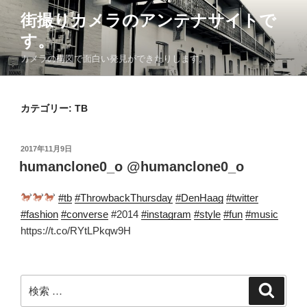
コ
街撮りカメラのアンテナサイトで
ン
す。
テ
ン
カメラの構図で面白い発見ができたりします。
ツ
へ
ス
カテゴリー: TB
キ
ッ
投
2017年11月9日
プ
稿
humanclone0_o @humanclone0_o
日:
#tb
#ThrowbackThursday
#DenHaag
#twitter
#fashion
#converse
#2014
#instagram
#style
#fun
#music
https://t.co/RYtLPkqw9H
検
検
索
索: